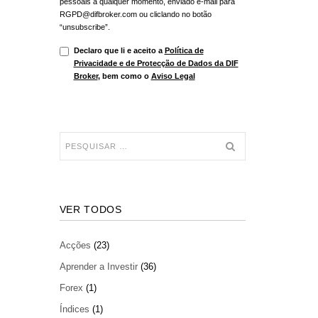
pessoais a qualquer momento, enviado e-mail para
RGPD@difbroker.com ou cliclando no botão
“unsubscribe”.
Declaro que li e aceito a
Política de
Privacidade e de Protecção de Dados da DIF
Broker
, bem como o
Aviso Legal
VER TODOS
Acções
(23)
Aprender a Investir
(36)
Forex
(1)
Índices
(1)