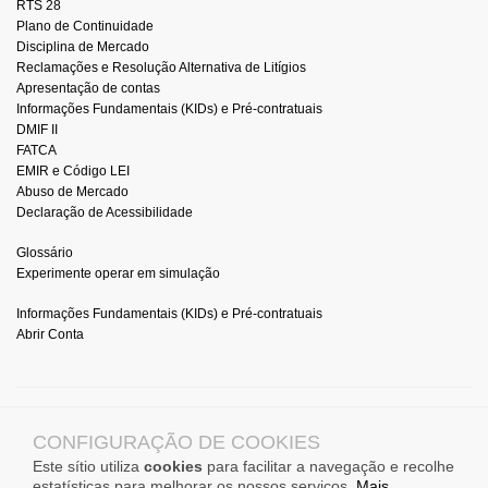
RTS 28
Plano de Continuidade
Disciplina de Mercado
Reclamações e Resolução Alternativa de Litígios
Apresentação de contas
Informações Fundamentais (KIDs) e Pré-contratuais
DMIF II
FATCA
EMIR e Código LEI
Abuso de Mercado
Declaração de Acessibilidade
Glossário
Experimente operar em simulação
Informações Fundamentais (KIDs) e Pré-contratuais
Abrir Conta
© 2026 DIF BROKER
CONFIGURAÇÃO DE COOKIES
All Rights Reserved.
Este sítio utiliza
cookies
para facilitar a navegação e recolhe
CMVM (Portugal) Registration No. 276, free provision of services in Spain, Poland,
estatísticas para melhorar os nossos serviços.
Mais
Netherlands, France, Germany, Romania, Italy.