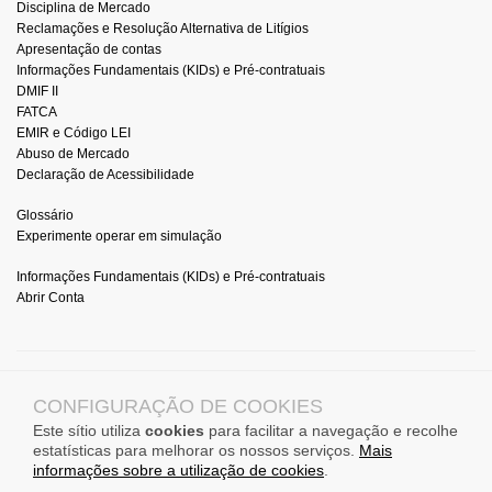
Disciplina de Mercado
Reclamações e Resolução Alternativa de Litígios
Apresentação de contas
Informações Fundamentais (KIDs) e Pré-contratuais
DMIF II
FATCA
EMIR e Código LEI
Abuso de Mercado
Declaração de Acessibilidade
Glossário
Experimente operar em simulação
Informações Fundamentais (KIDs) e Pré-contratuais
Abrir Conta
© 2026 DIF BROKER
CONFIGURAÇÃO DE COOKIES
All Rights Reserved.
Este sítio utiliza
cookies
para facilitar a navegação e recolhe
CMVM (Portugal) Registration No. 276, free provision of services in Spain, Poland,
estatísticas para melhorar os nossos serviços.
Mais
Netherlands, France, Germany, Romania, Italy.
informações sobre a utilização de cookies
.