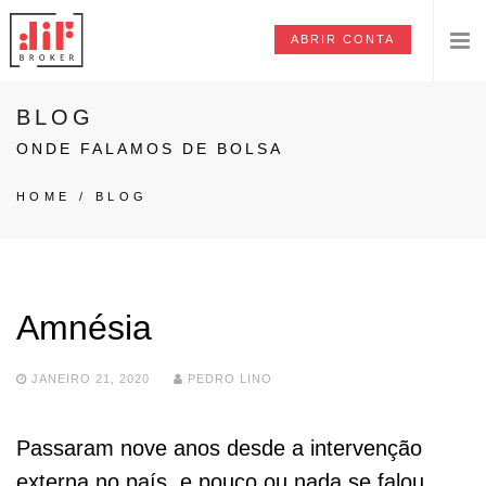
ABRIR CONTA
BLOG
ONDE FALAMOS DE BOLSA
HOME
/
BLOG
Amnésia
JANEIRO 21, 2020
PEDRO LINO
Passaram nove anos desde a intervenção
externa no país, e pouco ou nada se falou.