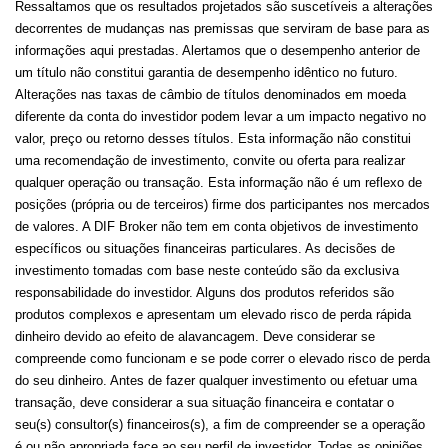
Ressaltamos que os resultados projetados são suscetíveis a alterações
decorrentes de mudanças nas premissas que serviram de base para as
informações aqui prestadas. Alertamos que o desempenho anterior de
um título não constitui garantia de desempenho idêntico no futuro.
Alterações nas taxas de câmbio de títulos denominados em moeda
diferente da conta do investidor podem levar a um impacto negativo no
valor, preço ou retorno desses títulos. Esta informação não constitui
uma recomendação de investimento, convite ou oferta para realizar
qualquer operação ou transação. Esta informação não é um reflexo de
posições (própria ou de terceiros) firme dos participantes nos mercados
de valores. A DIF Broker não tem em conta objetivos de investimento
específicos ou situações financeiras particulares. As decisões de
investimento tomadas com base neste conteúdo são da exclusiva
responsabilidade do investidor. Alguns dos produtos referidos são
produtos complexos e apresentam um elevado risco de perda rápida
dinheiro devido ao efeito de alavancagem. Deve considerar se
compreende como funcionam e se pode correr o elevado risco de perda
do seu dinheiro. Antes de fazer qualquer investimento ou efetuar uma
transação, deve considerar a sua situação financeira e contatar o
seu(s) consultor(s) financeiros(s), a fim de compreender se a operação
é ou não apropriada face ao seu perfil de investidor. Todas as opiniões