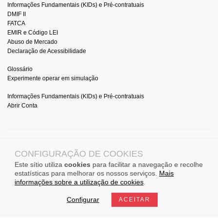
Informações Fundamentais (KIDs) e Pré-contratuais
DMIF II
FATCA
EMIR e Código LEI
Abuso de Mercado
Declaração de Acessibilidade
Glossário
Experimente operar em simulação
Informações Fundamentais (KIDs) e Pré-contratuais
Abrir Conta
© 2026 DIF BROKER
CONFIGURAÇÃO DE COOKIES
All Rights Reserved.
Este sítio utiliza
cookies
para facilitar a navegação e recolhe
CMVM (Portugal) Registration No. 276, free provision of services in Spain, Poland,
estatísticas para melhorar os nossos serviços.
Mais
Netherlands, France, Germany, Romania, Italy.
informações sobre a utilização de cookies
.
Configurar
ACEITAR