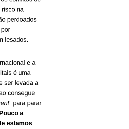
 risco na
são perdoados
 por
m lesados.
rnacional e a
itais é uma
 ser levada a
não consegue
ment
” para parar
Pouco a
de estamos