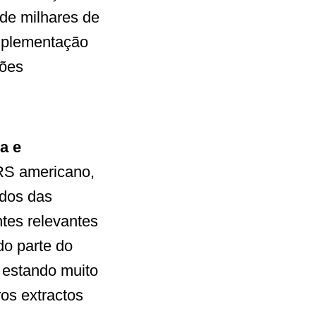
de milhares de
mplementação
ções
a e
IRS americano,
ados das
tes relevantes
do parte do
 estando muito
os extractos