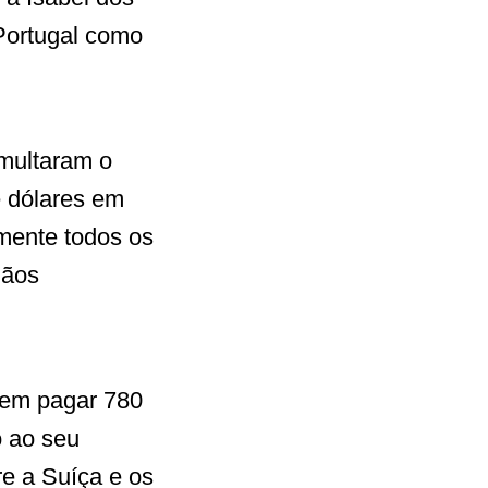
Portugal como
multaram o
e dólares em
mente todos os
dãos
 em pagar 780
o ao seu
e a Suíça e os