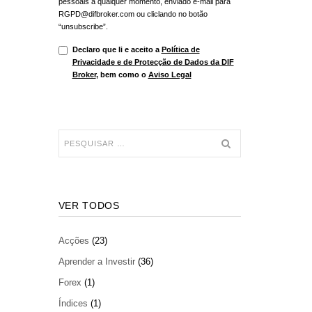
pessoais a qualquer momento, enviado e-mail para
RGPD@difbroker.com ou cliclando no botão
“unsubscribe”.
Declaro que li e aceito a
Política de
Privacidade e de Protecção de Dados da DIF
Broker
, bem como o
Aviso Legal
VER TODOS
Acções
(23)
Aprender a Investir
(36)
Forex
(1)
Índices
(1)