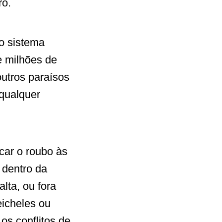
ro.
o sistema
e milhões de
utros paraísos
qualquer
acar o roubo às
a dentro da
lta, ou fora
eicheles ou
os conflitos de