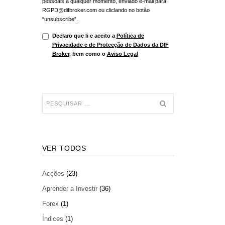
pessoais a qualquer momento, enviado e-mail para
RGPD@difbroker.com ou cliclando no botão
“unsubscribe”.
Declaro que li e aceito a
Política de
Privacidade e de Protecção de Dados da DIF
Broker
, bem como o
Aviso Legal
VER TODOS
Acções
(23)
Aprender a Investir
(36)
Forex
(1)
Índices
(1)