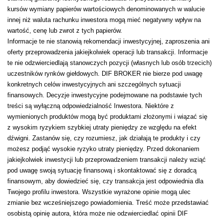
kursów wymiany papierów wartościowych denominowanych w walucie
innej niż waluta rachunku inwestora mogą mieć negatywny wpływ na
wartość, cenę lub zwrot z tych papierów.
Informacje te nie stanowią rekomendacji inwestycyjnej, zaproszenia ani
oferty przeprowadzenia jakiejkolwiek operacji lub transakcji. Informacje
te nie odzwierciedlają stanowczych pozycji (własnych lub osób trzecich)
uczestników rynków giełdowych. DIF BROKER nie bierze pod uwagę
konkretnych celów inwestycyjnych ani szczególnych sytuacji
finansowych. Decyzje inwestycyjne podejmowane na podstawie tych
treści są wyłączną odpowiedzialność Inwestora. Niektóre z
wymienionych produktów mogą być produktami złożonymi i wiązać się
z wysokim ryzykiem szybkiej utraty pieniędzy ze względu na efekt
dźwigni. Zastanów się, czy rozumiesz, jak działają te produkty i czy
możesz podjąć wysokie ryzyko utraty pieniędzy. Przed dokonaniem
jakiejkolwiek inwestycji lub przeprowadzeniem transakcji należy wziąć
pod uwagę swoją sytuację finansową i skontaktować się z doradcą
finansowym, aby dowiedzieć się, czy transakcja jest odpowiednia dla
Twojego profilu inwestora. Wszystkie wyrażone opinie mogą ulec
zmianie bez wcześniejszego powiadomienia. Treść może przedstawiać
osobistą opinię autora, która może nie odzwierciedlać opinii DIF