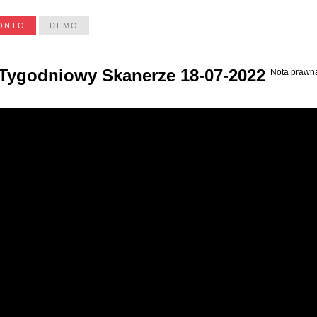
ONTO
DEMO
OFERTA
CENNIK
EDUKACJA
Tygodniowy Skanerze 18-07-2022
Nota prawn