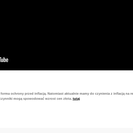
a forma ochrony przed inflacją. Natomiast aktualnie mamy do czynienia z inflacją na
ie czynniki mogą spowodować wzrost cen złota.
tutaj