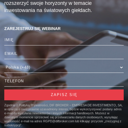
rozszerzyć swoje horyzonty w temacie
inwestowania na światowych giełdach.
ZAREJESTRUJ SIĘ WEBINAR
Zgodnie z Polityką Prywatności, DIF BROKER – EMPRESA DE INVESTIMENTO, SA,
w oparciu o swój prawnie uzasadniony interes, będzie wykorzystywać podany adres
e-mail do wysyłania newsletterów i innych informacji handlowych. Możesz w
dowolnym momencie sprzeciwić się przetwarzaniu danych osobowych, wysyłając
wiadomość e-mail na adres RGPD@difbroker.com lub klikając przycisk „zrezygnuj z
subskrypcji”.