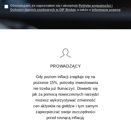
Oświadczam, że zapoznałem się i akceptuję
Politykę prywatności i
Ochrony danych osobowych w DIF Broker
, a także o
Informacje prawne
PROWADZĄCY
Gdy poziom inflacji znajduje się na
poziomie 15%, potrzeby inwestowania
nie trzeba już tłumaczyć. Dowiedz się
jak za pomocą nowoczesnych narzędzi
możesz wykorzystywać zmienność
cen aktywów na giełdzie i tym samym
zapiezpieczać swoje oszczędności
przed rosnącą inflacją.