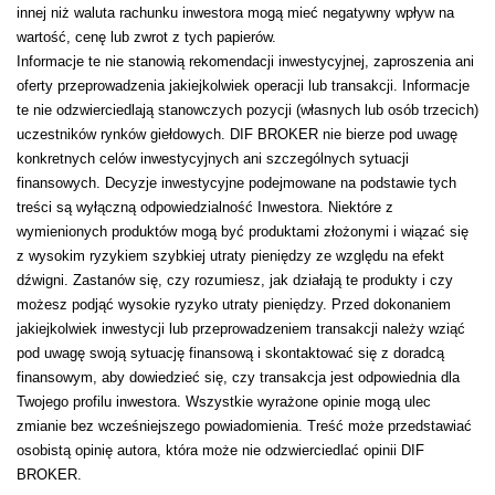
innej niż waluta rachunku inwestora mogą mieć negatywny wpływ na
wartość, cenę lub zwrot z tych papierów.
Informacje te nie stanowią rekomendacji inwestycyjnej, zaproszenia ani
oferty przeprowadzenia jakiejkolwiek operacji lub transakcji. Informacje
te nie odzwierciedlają stanowczych pozycji (własnych lub osób trzecich)
uczestników rynków giełdowych. DIF BROKER nie bierze pod uwagę
konkretnych celów inwestycyjnych ani szczególnych sytuacji
finansowych. Decyzje inwestycyjne podejmowane na podstawie tych
treści są wyłączną odpowiedzialność Inwestora. Niektóre z
wymienionych produktów mogą być produktami złożonymi i wiązać się
z wysokim ryzykiem szybkiej utraty pieniędzy ze względu na efekt
dźwigni. Zastanów się, czy rozumiesz, jak działają te produkty i czy
możesz podjąć wysokie ryzyko utraty pieniędzy. Przed dokonaniem
jakiejkolwiek inwestycji lub przeprowadzeniem transakcji należy wziąć
pod uwagę swoją sytuację finansową i skontaktować się z doradcą
finansowym, aby dowiedzieć się, czy transakcja jest odpowiednia dla
Twojego profilu inwestora. Wszystkie wyrażone opinie mogą ulec
zmianie bez wcześniejszego powiadomienia. Treść może przedstawiać
osobistą opinię autora, która może nie odzwierciedlać opinii DIF
BROKER.