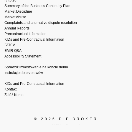
RTS 28
Summary of the Business Continuity Plan
Market Discipline
Market Abuse
Complaints and alternative dispute resolution
Annual Reports
Precontractual Information
KIDs and Pre-Contractual Information
FATCA
EMIR Q&A
Accessibility Statement
Sprawdź inwestowanie na koncie demo
Instrukcje do przelewów
KIDs and Pre-Contractual Information
Kontakt
Załóż Konto
© 2026 DIF BROKER
All Rights Reserved.
CMVM (Portugal) Registration No. 276, free provision of services in Spain, Poland,