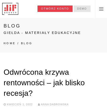
OTWÓRZ KONTO
DEMO
BLOG
GIEŁDA - MATERIAŁY EDUKACYJNE
HOME
/
BLOG
Odwrócona krzywa
rentowności – jak blisko
recesja?
KWIECIEŃ 1, 2022
ANNA DABROWSKA