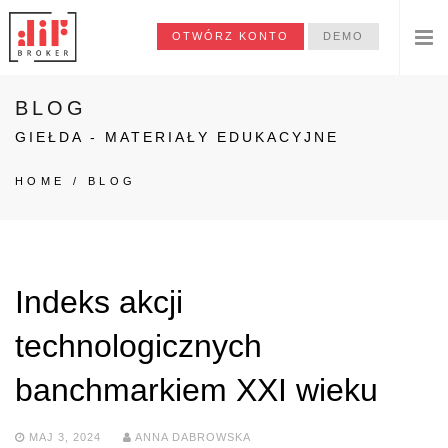
OTWÓRZ KONTO
DEMO
BLOG
GIEŁDA - MATERIAŁY EDUKACYJNE
HOME
/
BLOG
Indeks akcji
technologicznych
banchmarkiem XXI wieku
MAJ 3, 2024
ANNA DABROWSKA