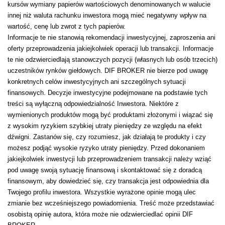
kursów wymiany papierów wartościowych denominowanych w walucie
innej niż waluta rachunku inwestora mogą mieć negatywny wpływ na
wartość, cenę lub zwrot z tych papierów.
Informacje te nie stanowią rekomendacji inwestycyjnej, zaproszenia ani
oferty przeprowadzenia jakiejkolwiek operacji lub transakcji. Informacje
te nie odzwierciedlają stanowczych pozycji (własnych lub osób trzecich)
uczestników rynków giełdowych. DIF BROKER nie bierze pod uwagę
konkretnych celów inwestycyjnych ani szczególnych sytuacji
finansowych. Decyzje inwestycyjne podejmowane na podstawie tych
treści są wyłączną odpowiedzialność Inwestora. Niektóre z
wymienionych produktów mogą być produktami złożonymi i wiązać się
z wysokim ryzykiem szybkiej utraty pieniędzy ze względu na efekt
dźwigni. Zastanów się, czy rozumiesz, jak działają te produkty i czy
możesz podjąć wysokie ryzyko utraty pieniędzy. Przed dokonaniem
jakiejkolwiek inwestycji lub przeprowadzeniem transakcji należy wziąć
pod uwagę swoją sytuację finansową i skontaktować się z doradcą
finansowym, aby dowiedzieć się, czy transakcja jest odpowiednia dla
Twojego profilu inwestora. Wszystkie wyrażone opinie mogą ulec
zmianie bez wcześniejszego powiadomienia. Treść może przedstawiać
osobistą opinię autora, która może nie odzwierciedlać opinii DIF