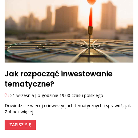
Jak rozpocząć inwestowanie
tematyczne?
21 września| o godzinie 19.00 czasu polskiego
Dowiedz się więcej o inwestycjach tematycznych i sprawdź, jak
Zobacz więcej
dzięki tej strategii możesz dywersyfikować swój portfel!
PROGRAM:
ZAPISZ SIĘ
Czym jest inwestowanie tematyczne?