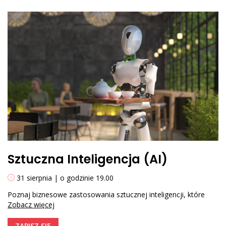
Jakie są korzyści i ryzyko związane z inwestycjami
tematycznymi?
Jak inwestować tematycznie na swoim koncie na
platformie?
Prowadząca:
Anna Dąbrowska
Sztuczna Inteligencja (AI)
31 sierpnia | o godzinie 19.00
Poznaj biznesowe zastosowania sztucznej inteligencji, które
Zobacz więcej
rewolucjonizują branże. Dowiedz się, jak zacząć inwestować w
AI!
ZAPISZ SIĘ