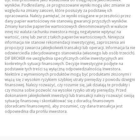
wyników. Podkreślamy, że prognozowane wyniki mogą ulec zmianie ze
względu na zmiany założeń, które posłużyły za podstawę ich
opracowania. Należy pamiętać, że wyniki osiągane w przeszłości przez
dany papier wartościowy nie stanowią gwarancji przyszłych wyników.
Zmiany kursów papierów wartościowych denominowanych w walucie
innej niż waluta rachunku inwestora mogą negatywnie wpłynąć na
wartość, cenę lub zwrot z takich papierów wartościowych. Niniejsza
informacja nie stanowi rekomendacji inwestycyjnej, zaproszenia ani
propozycji zawarcia jakiejkolwiek transakcji lub operacji. Informacja ta nie
odzwierciedla zdecydowanego stanowiska (własnego lub osób trzecich).
DIF BROKER nie uwzględnia specyficznych celów inwestycyjnych ani
konkretnych sytuacji finansowych. Decyzje inwestycyjne podjęte na
podstawie tych treści są wyłączną odpowiedzialnością Inwestora.
Niektóre z wymienionych produktów mogą być produktami złożonymi i
wiążą się z wysokim ryzykiem szybkiej utraty pieniędzy z powodu dźwigni
finansowej. Należy rozważyć, czy rozumie się, jak działają te produkty i
czy można sobie pozwolić na wysokie ryzyko utraty pieniędzy. Przed
dokonaniem jakiejkolwiek inwestycji lub transakcji należy rozważyć swoją
sytuację finansową i skontaktować się z doradcą finansowym
(doradcami finansowymi), aby zrozumieć, czy dana transakcja jest
odpowiednia dla profilu inwestora.