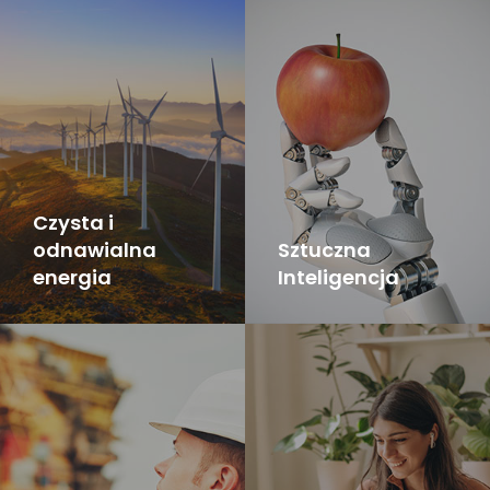
Czysta i
odnawialna
Sztuczna
energia
Inteligencja