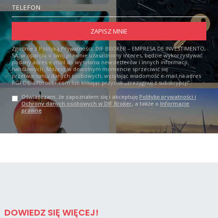
Zgodnie z Polityką Prywatności, DIF BROKER – EMPRESA DE INVESTIMENTO,
SA, w oparciu o swój prawnie uzasadniony interes, będzie wykorzystywać
podany adres e-mail do wysyłania newsletterów i innych informacji
handlowych. Możesz w dowolnym momencie sprzeciwić się
przetwarzaniu danych osobowych, wysyłając wiadomość e-mail na adres
RGPD@difbroker.com lub klikając przycisk „zrezygnuj z subskrypcji”.
Oświadczam, że zapoznałem się i akceptuję
Politykę prywatności i
Ochrony danych osobowych w DIF Broker
, a także o
Informacje
prawne
DOWIEDZ SIĘ WIĘCEJ!