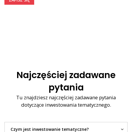
PROGRAM:
Jak inwestować w sztuczną inteligencję?
Korzyści i ryzyko inwestowania w AI
Jak inwestować tematycznie na swoim koncie na
platformie?
Prowadząca:
Anna Dąbrowska
Najczęściej zadawane
pytania
Tu znajdziesz najczęściej zadawane pytania
dotyczące inwestowania tematycznego.
Czym jest inwestowanie tematyczne?