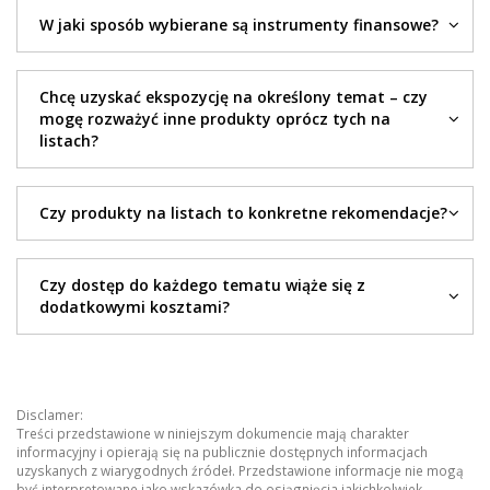
W jaki sposób wybierane są instrumenty finansowe?
Chcę uzyskać ekspozycję na określony temat – czy
mogę rozważyć inne produkty oprócz tych na
listach?
Czy produkty na listach to konkretne rekomendacje?
Czy dostęp do każdego tematu wiąże się z
dodatkowymi kosztami?
Disclamer:
Treści przedstawione w niniejszym dokumencie mają charakter
informacyjny i opierają się na publicznie dostępnych informacjach
uzyskanych z wiarygodnych źródeł. Przedstawione informacje nie mogą
być interpretowane jako wskazówka do osiągnięcia jakichkolwiek