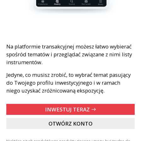
Na platformie transakcyjnej możesz łatwo wybierać
spośród tematów i przeglądać związane z nimi listy
instrumentów.
Jedyne, co musisz zrobić, to wybrać temat pasujący
do Twojego profilu inwestycyjnego i w ramach
niego uzyskać zróżnicowaną ekspozycję.
INWESTUJ TERAZ
east
OTWÓRZ KONTO
Niektóre z tych produktów to produkty złożone i mogą być trudne do