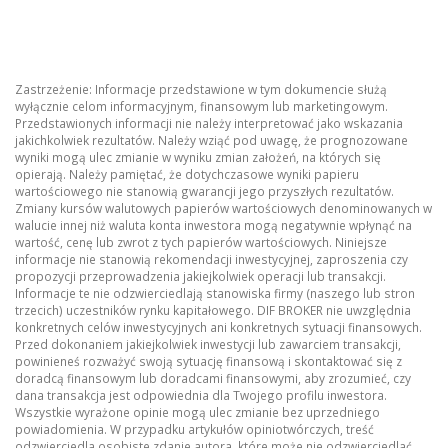
Zastrzeżenie: Informacje przedstawione w tym dokumencie służą
wyłącznie celom informacyjnym, finansowym lub marketingowym.
Przedstawionych informacji nie należy interpretować jako wskazania
jakichkolwiek rezultatów. Należy wziąć pod uwagę, że prognozowane
wyniki mogą ulec zmianie w wyniku zmian założeń, na których się
opierają. Należy pamiętać, że dotychczasowe wyniki papieru
wartościowego nie stanowią gwarancji jego przyszłych rezultatów.
Zmiany kursów walutowych papierów wartościowych denominowanych w
walucie innej niż waluta konta inwestora mogą negatywnie wpłynąć na
wartość, cenę lub zwrot z tych papierów wartościowych. Niniejsze
informacje nie stanowią rekomendacji inwestycyjnej, zaproszenia czy
propozycji przeprowadzenia jakiejkolwiek operacji lub transakcji.
Informacje te nie odzwierciedlają stanowiska firmy (naszego lub stron
trzecich) uczestników rynku kapitałowego. DIF BROKER nie uwzględnia
konkretnych celów inwestycyjnych ani konkretnych sytuacji finansowych.
Przed dokonaniem jakiejkolwiek inwestycji lub zawarciem transakcji,
powinieneś rozważyć swoją sytuację finansową i skontaktować się z
doradcą finansowym lub doradcami finansowymi, aby zrozumieć, czy
dana transakcja jest odpowiednia dla Twojego profilu inwestora.
Wszystkie wyrażone opinie mogą ulec zmianie bez uprzedniego
powiadomienia. W przypadku artykułów opiniotwórczych, treść
odzwierciedla osobiste zdanie autora, które może nie odzwierciedlać