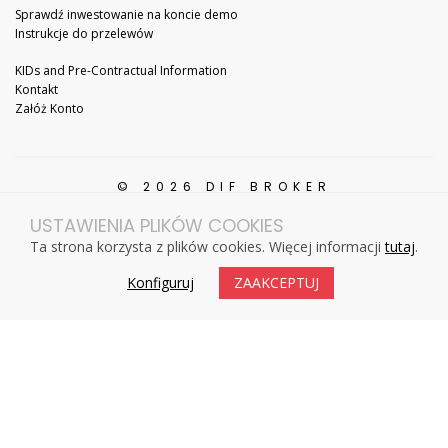
Sprawdź inwestowanie na koncie demo
Instrukcje do przelewów
KIDs and Pre-Contractual Information
Kontakt
Załóż Konto
© 2026 DIF BROKER
All Rights Reserved.
USTAWIENIA PLIKÓW COOKIES
CMVM (Portugal) Registration No. 276, free provision of services in Spain,
Poland, Netherlands, France, Germany, Romania, Italy.
Ta strona korzysta z plików cookies. Więcej informacji
tutaj
.
Konfiguruj
ZAAKCEPTUJ